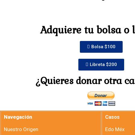
Adquiere tu bolsa o 
Bolsa $100
Libreta $200
¿Quieres donar otra c
Navegación
Casos
Nuestro Origen
Edo Méx